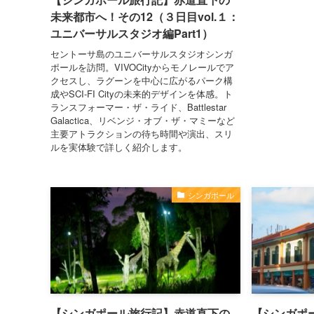
未来都市へ！その12（３日目vol.１：
ユニバーサルスタジオ編Part1）
セントーサ島のユニバーサルスタジオシンガ
ポールを訪問。VIVOCityからモノレールでア
クセスし、ラグーンを中心に広がるパーク構
成やSCI-FI Cityの未来的デザインを体感。ト
ランスフォーマー・ザ・ライド、Battlestar
Galactica、リベンジ・オブ・ザ・マミーなど
主要アトラクションの待ち時間や演出、スリ
ルを実体験で詳しく紹介します。
シンガポール
【シンガポール旅行記】赤道直下の
【シンガポ