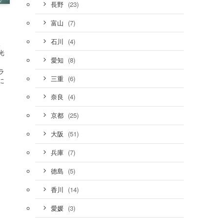
(23)
長野
！
(7)
富山
(4)
石川
。
光
(8)
愛知
ラ
(6)
三重
に
(4)
奈良
(25)
京都
(51)
大阪
(7)
兵庫
(5)
徳島
(14)
香川
(3)
愛媛