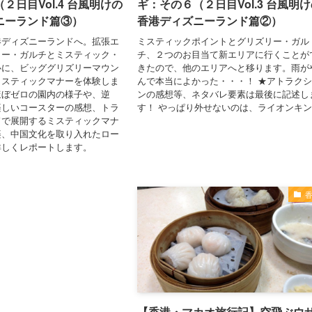
２日目Vol.4 台風明けの
ギ：その６（２日目Vol.3 台風明
ニーランド篇③）
香港ディズニーランド篇②）
港ディズニーランドへ。拡張エ
ミスティックポイントとグリズリー・ガル
リー・ガルチとミスティック・
チ、２つのお目当て新エリアに行くことが
心に、ビッググリズリーマウン
きたので、他のエリアへと移ります。雨が
ミスティックマナーを体験しま
んで本当によかった・・・！ ★アトラク
ほぼゼロの園内の様子や、逆
ンの感想等、ネタバレ要素は最後に記述し
楽しいコースターの感想、トラ
す！ やっぱり外せないのは、ライオンキン.
ドで展開するミスティックマナ
楽、中国文化を取り入れたロー
詳しくレポートします。
【香港・マカオ旅行記】空飛ぶウ