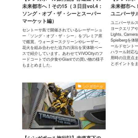
未来都市へ！その15（３日目vol.4：
未来都市へ！
ソング・オブ・ザ・シーとスーパー
ユニバーサル
マーケット編）
ユニバーサル
ヨークエリアやSe
セントーサ島で開催されているレーザーショ
Lights, Camera
ー「ソング・オブ・ザ・シー」をプレミア席
Spielber
で鑑賞。ウォータースクリーンやレーザー、
ールドセント
花火を組み合わせた迫力の演出を実体験ベー
ハラール対応
スで紹介しています。あわせてVIVOCityのフ
用時の注意点
ードコートでの夕食やGiantでの買い物の様子
とポイントを
もまとめました。
シンガポール
【シンガポール旅行記】赤道直下の