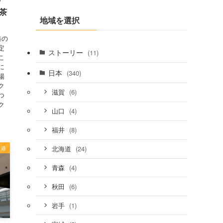
飲茶
地域を選択
港の
定
ストーリー
(11)
こ
に
日本
(340)
場
ク
(6)
滋賀
つ
ク
(4)
山口
(8)
福井
香港
(24)
北海道
(4)
青森
(6)
秋田
(1)
岩手