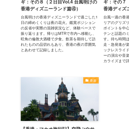
ギ：その８（２日目Vol.4 台風明けの
ギ：その７（
香港ディズニーランド篇④）
香港ディズ
台風明けの香港ディズニーランドで過ごした1
台風一過の香
日の締めくくりは夜の花火。鑑賞ポジション
リアのグリズ
の反省や実際の混雑状況など、体験ベースで
ポイントを中
振り返ります。帰りはMTRで市内へ移動し、
テンと話題の
旺角の倫敦大酒楼で夕食。飲茶を期待して訪
す。待ち時間
れたものの品切れもあり、香港の夜の雰囲気
走・急発進が
とあわせて記録しました。
ックレスライ
ーの演出や音
カライズまで
香港
【香港・マカオ旅行記】空飛ぶウサ