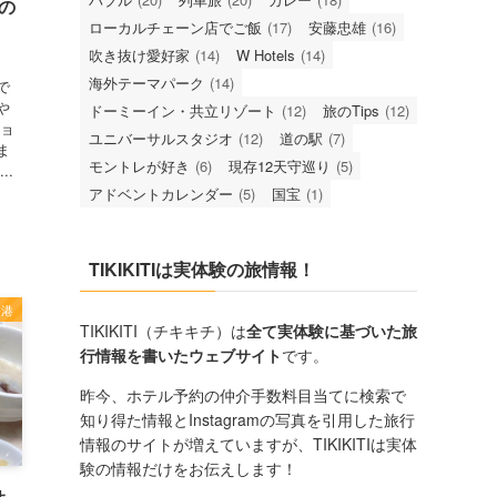
けの
ローカルチェーン店でご飯
(17)
安藤忠雄
(16)
吹き抜け愛好家
(14)
W Hotels
(14)
海外テーマパーク
(14)
で
や
ドーミーイン・共立リゾート
(12)
旅のTips
(12)
ショ
ユニバーサルスタジオ
(12)
道の駅
(7)
ま
モントレが好き
(6)
現存12天守巡り
(5)
..
アドベントカレンダー
(5)
国宝
(1)
TIKIKITIは実体験の旅情報！
香港
TIKIKITI（チキキチ）は
全て実体験に基づいた旅
行情報を書いたウェブサイト
です。
昨今、ホテル予約の仲介手数料目当てに検索で
知り得た情報とInstagramの写真を引用した旅行
情報のサイトが増えていますが、TIKIKITIは実体
験の情報だけをお伝えします！
サ