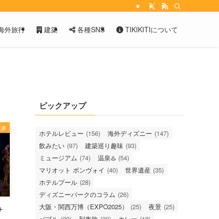
海外旅行
建築
各種SNS
TIKIKITIについて
ピックアップ
香港
ホテルレビュー
(156)
海外ディズニー
(147)
飲みたい
(97)
建築巡り趣味
(93)
ミュージアム
(74)
温泉♨️
(54)
マリオット ボンヴォイ
(40)
世界遺産
(35)
ホテルプール
(28)
ディズニーパークのコラム
(26)
大阪・関西万博（EXPO2025）
(25)
夜景
(25)
サ
バブル
(20)
列車旅
(20)
カレー
(18)