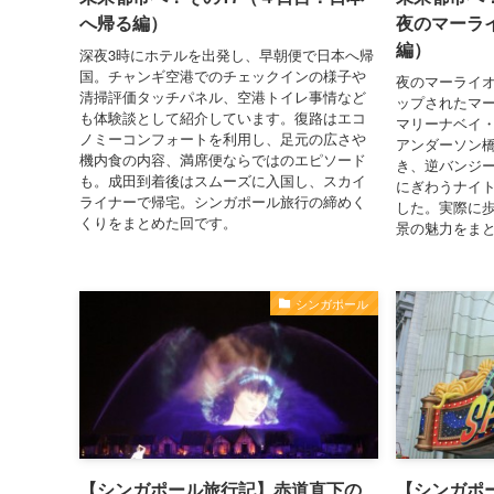
へ帰る編）
夜のマーラ
編）
深夜3時にホテルを出発し、早朝便で日本へ帰
国。チャンギ空港でのチェックインの様子や
夜のマーライ
清掃評価タッチパネル、空港トイレ事情など
ップされたマ
も体験談として紹介しています。復路はエコ
マリーナベイ
ノミーコンフォートを利用し、足元の広さや
アンダーソン
機内食の内容、満席便ならではのエピソード
き、逆バンジ
も。成田到着後はスムーズに入国し、スカイ
にぎわうナイ
ライナーで帰宅。シンガポール旅行の締めく
した。実際に
くりをまとめた回です。
景の魅力をま
シンガポール
【シンガポール旅行記】赤道直下の
【シンガポ