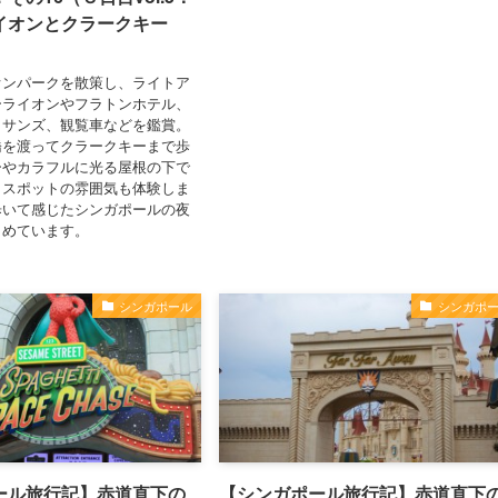
イオンとクラークキー
オンパークを散策し、ライトア
ーライオンやフラトンホテル、
・サンズ、観覧車などを鑑賞。
橋を渡ってクラークキーまで歩
ーやカラフルに光る屋根の下で
トスポットの雰囲気も体験しま
歩いて感じたシンガポールの夜
とめています。
シンガポール
シンガポ
ール旅行記】赤道直下の
【シンガポール旅行記】赤道直下