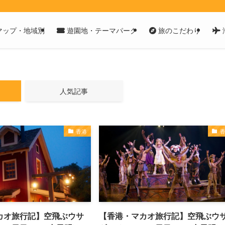
マップ・地域別
遊園地・テーマパーク
旅のこだわり
人気記事
香港
カオ旅行記】空飛ぶウサ
【香港・マカオ旅行記】空飛ぶウ