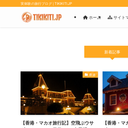
実体験の旅行ブログ | TIKIKITI.JP
ホーム
サイト
新着記事
香港
【香港・マカオ旅行記】空飛ぶウサ
【香港・マ