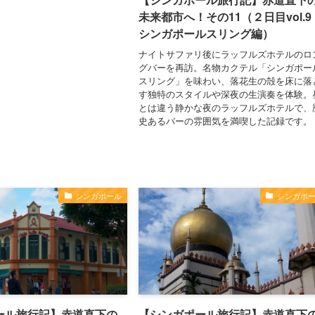
未来都市へ！その11（２日目vol.9
シンガポールスリング編）
ナイトサファリ後にラッフルズホテルのロ
グバーを再訪。名物カクテル「シンガポー
スリング」を味わい、落花生の殻を床に落
す独特のスタイルや深夜の生演奏を体験。
とは違う静かな夜のラッフルズホテルで、
史あるバーの雰囲気を満喫した記録です。
シンガポール
シンガポ
ール旅行記】赤道直下の
【シンガポール旅行記】赤道直下