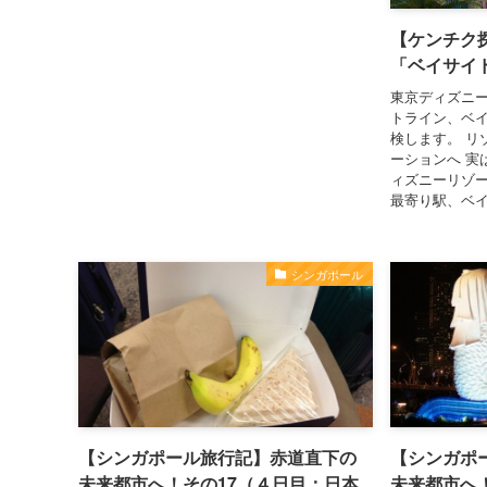
【ケンチク
「ベイサイ
東京ディズニ
トライン、ベ
検します。 リ
ーションへ 実
ィズニーリゾ
最寄り駅、ベイ
シンガポール
【シンガポール旅行記】赤道直下の
【シンガポ
未来都市へ！その17（４日目：日本
未来都市へ！