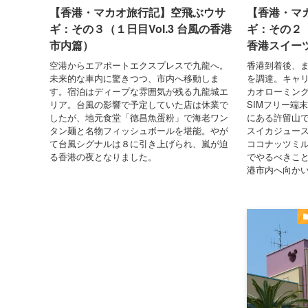
【香港・マカオ旅行記】空飛ぶウサ
【香港・マ
ギ：その３（１日目Vol.3 台風の香港
ギ：その２（１
市内篇）
香港スイー
空港からエアポートエクスプレスで九龍へ。
香港到着後、ま
未来的な車内に驚きつつ、市内へ移動しま
を調達。キャ
す。宿泊はディープな雰囲気が残る九龍城エ
カオローミング
リア。台風の影響で予定していた店は休業で
SIMフリー端
したが、地元食堂「德昌魚蛋粉」で海老ワン
にある許留山
タン麺と名物フィッシュボールを堪能。やが
スイカジュース
て台風シグナルは８に引き上げられ、嵐が迫
ココナッツミ
る香港の夜となりました。
でやるべきこ
港市内へ向か