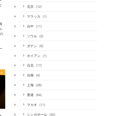
：
(12)
北京
(1)
マラッカ
、
賞
(11)
台中
ル
の
(3)
ソウル
、
(9)
ダナン
ー
(1)
ホイアン
(17)
台北
ール
(4)
台南
(28)
上海
(64)
香港
(11)
マカオ
(30)
シンガポール
の