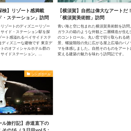
探検】リゾート感満載
【横須賀】自然は偉大なアートだ
ド・ステーション」訪問
「横須賀美術館」訪問
ーリゾートのディズニーリゾー
青い海と空に包まれた横須賀美術館を訪問
イサイド・ステーション駅を探
ガラスの箱のような外観と二層構造が生む
ゾート感溢れるベイサイドステ
のコントロール、丸い窓で切り取られる絶
はディズニーな建物です 東京デ
景、螺旋階段の先に広がる屋上広場のパノ
ートのオフィシャルホテル群の
マを体感しました。自然そのものをアート
サイドステーション。...
変える建築の魅力を味わう訪問記です。
シンガポール
ール旅行記】赤道直下の
その16（３日目vol.5：