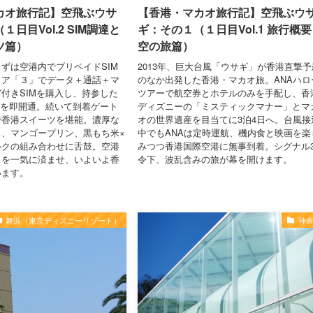
カオ旅行記】空飛ぶウサ
【香港・マカオ旅行記】空飛ぶウ
日目Vol.2 SIM調達と
ギ：その１（１日目Vol.1 旅行概
ツ篇）
空の旅篇）
ずは空港内でプリペイドSIM
2013年、巨大台風「ウサギ」が香港直撃予
リア「３」でデータ＋通話＋マ
のなか出発した香港・マカオ旅。ANAハロ
付きSIMを購入し、持参した
ツアーで航空券とホテルのみを手配し、香
末を即開通。続いて到着ゲート
ディズニーの「ミスティックマナー」とマ
で香港スイーツを堪能。濃厚な
オの世界遺産を目当てに3泊4日へ。台風接
、マンゴープリン、黒もち米×
中でもANAは定時運航、機内食と映画を楽
ルクの組み合わせに舌鼓。空港
みつつ香港国際空港に無事到着。シグナル
とを一気に済ませ、いよいよ香
令下、波乱含みの旅が幕を開けます。
います。
舞浜（東京ディズニーリゾート）
神