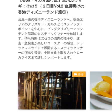
ギ：その５（２日目Vol.2 台風明けの
香港ディズニーランド篇①）
台風一過の香港ディズニーランドへ。拡張エ
リアのグリズリー・ガルチとミスティック・
ポイントを中心に、ビッググリズリーマウン
テンと話題のミスティックマナーを体験しま
す。待ち時間ほぼゼロの園内の様子や、逆
走・急発進が楽しいコースターの感想、トラ
ックレスライドで展開するミスティックマナ
ーの演出や音楽、中国文化を取り入れたロー
カライズまで詳しくレポートします。
香港