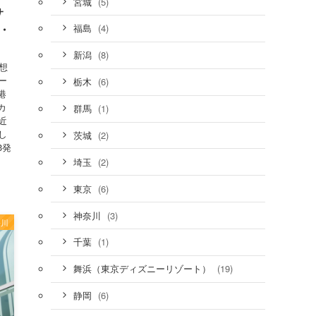
(5)
宮城
サ
要・
(4)
福島
(8)
新潟
想
ー
(6)
栃木
港
カ
(1)
群馬
近
し
(2)
茨城
3発
(2)
埼玉
(6)
東京
(3)
神奈川
奈川
(1)
千葉
(19)
舞浜（東京ディズニーリゾート）
(6)
静岡