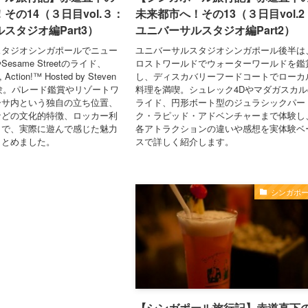
その14（３日目vol.３：
未来都市へ！その13（３日目vol.2
スタジオ編Part3）
ユニバーサルスタジオ編Part2）
スタジオシンガポールでニュー
ユニバーサルスタジオシンガポール後半は
same Streetのライド、
ロストワールドでウォーターワールドを鑑
, Action!™ Hosted by Steven
し、ディスカバリーフードコートでローカ
gを体験。パレード鑑賞やリゾートワ
料理を満喫。シュレック4Dやマダガスカル
ーサ内という独自の立ち位置、
ライド、円形ボート型のジュラシックパー
などの文化的特徴、ロッカー利
ク・ラピッド・アドベンチャーまで体験し
まで、実際に遊んで感じた魅力
各アトラクションの違いや感想を実体験ベ
まとめました。
スで詳しく紹介します。
シンガポ
【シンガポール旅行記】赤道直下