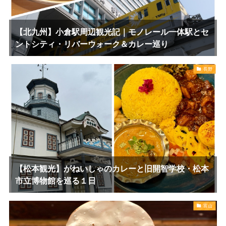
【北九州】小倉駅周辺観光記｜モノレール一体駅とセ
ントシティ・リバーウォーク＆カレー巡り
長野
【松本観光】がねいしゃのカレーと旧開智学校・松本
市立博物館を巡る１日
富山