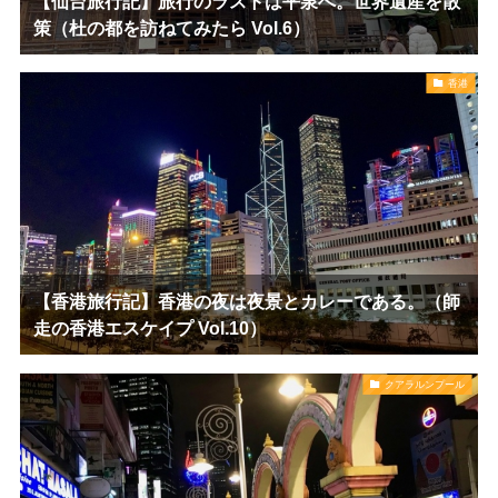
【仙台旅行記】旅行のラストは平泉へ。世界遺産を散
策（杜の都を訪ねてみたら Vol.6）
香港
【香港旅行記】香港の夜は夜景とカレーである。（師
走の香港エスケイプ Vol.10）
クアラルンプール