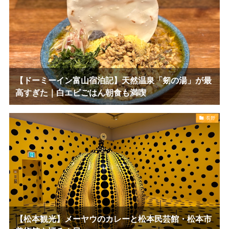
【ドーミーイン富山宿泊記】天然温泉「剱の湯」が最
高すぎた｜白エビごはん朝食も満喫
長野
【松本観光】メーヤウのカレーと松本民芸館・松本市