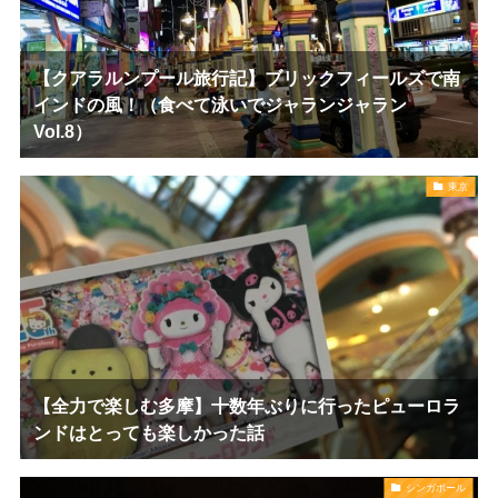
【クアラルンプール旅行記】ブリックフィールズで南
インドの風！（食べて泳いでジャランジャラン
Vol.8）
東京
【全力で楽しむ多摩】十数年ぶりに行ったピューロラ
ンドはとっても楽しかった話
シンガポール