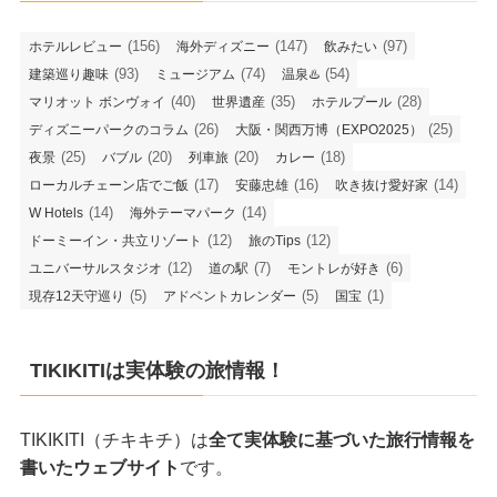
(156)
(147)
(97)
ホテルレビュー
海外ディズニー
飲みたい
(93)
(74)
(54)
建築巡り趣味
ミュージアム
温泉♨️
(40)
(35)
(28)
マリオット ボンヴォイ
世界遺産
ホテルプール
(26)
(25)
ディズニーパークのコラム
大阪・関西万博（EXPO2025）
(25)
(20)
(20)
(18)
夜景
バブル
列車旅
カレー
(17)
(16)
(14)
ローカルチェーン店でご飯
安藤忠雄
吹き抜け愛好家
(14)
(14)
W Hotels
海外テーマパーク
(12)
(12)
ドーミーイン・共立リゾート
旅のTips
(12)
(7)
(6)
ユニバーサルスタジオ
道の駅
モントレが好き
(5)
(5)
(1)
現存12天守巡り
アドベントカレンダー
国宝
TIKIKITIは実体験の旅情報！
TIKIKITI（チキキチ）は
全て実体験に基づいた旅行情報を
書いたウェブサイト
です。