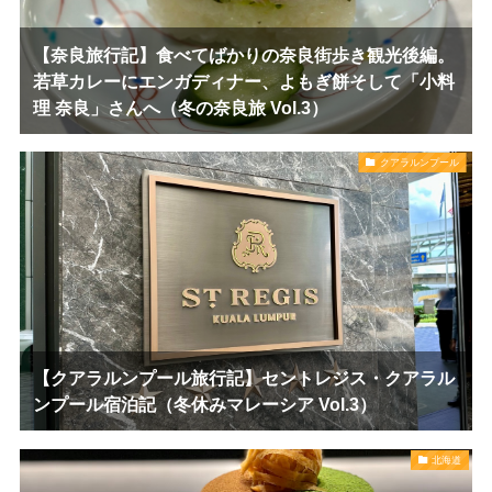
【奈良旅行記】食べてばかりの奈良街歩き観光後編。
若草カレーにエンガディナー、よもぎ餅そして「小料
理 奈良」さんへ（冬の奈良旅 Vol.3）
クアラルンプール
【クアラルンプール旅行記】セントレジス・クアラル
ンプール宿泊記（冬休みマレーシア Vol.3）
北海道