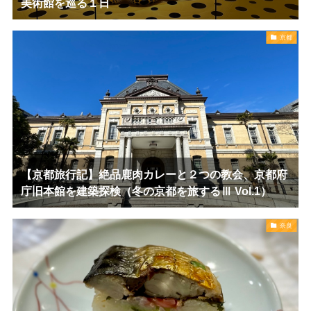
美術館を巡る１日
京都
【京都旅行記】絶品鹿肉カレーと２つの教会、京都府
庁旧本館を建築探検（冬の京都を旅するⅢ Vol.1）
奈良