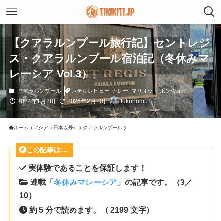
【クアラルンプール旅行記】セントレジ
ス・クアラルンプール宿泊記（冬休みマ
レーシア Vol.3）
ホテルレビュー
カレー
マリオット ボンヴォイ
クアラルンプール
2024年1月28日
2026年2月20日
fukuhomu
ホーム
アジア（日本以外）
クアラルンプール
この記事は…
実体験であることを保証します！
連載「
冬休みマレーシア
」の記事です。（3／
10）
約 5 分で読めます。（ 2199 文字）