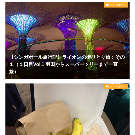
シンガポール
【シンガポール旅行記】ライオンの街ひとり旅：その
１（１日目Vol.1 羽田からスーパーツリーまで一直
線）
シンガポール