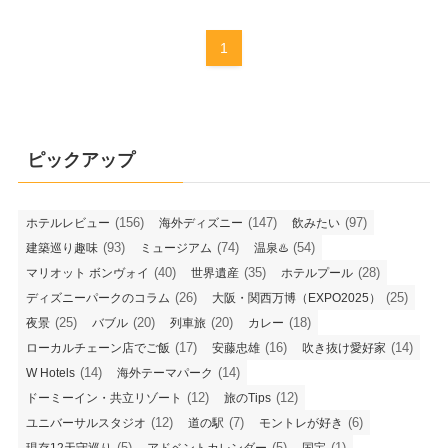
1
ピックアップ
(156)
(147)
(97)
ホテルレビュー
海外ディズニー
飲みたい
(93)
(74)
(54)
建築巡り趣味
ミュージアム
温泉♨️
(40)
(35)
(28)
マリオット ボンヴォイ
世界遺産
ホテルプール
(26)
(25)
ディズニーパークのコラム
大阪・関西万博（EXPO2025）
(25)
(20)
(20)
(18)
夜景
バブル
列車旅
カレー
(17)
(16)
(14)
ローカルチェーン店でご飯
安藤忠雄
吹き抜け愛好家
(14)
(14)
W Hotels
海外テーマパーク
(12)
(12)
ドーミーイン・共立リゾート
旅のTips
(12)
(7)
(6)
ユニバーサルスタジオ
道の駅
モントレが好き
(5)
(5)
(1)
現存12天守巡り
アドベントカレンダー
国宝