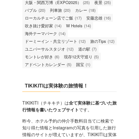
大阪・関西万博（EXPO2025）
(25)
夜景
(25)
バブル
(20)
列車旅
(20)
カレー
(18)
ローカルチェーン店でご飯
(17)
安藤忠雄
(16)
吹き抜け愛好家
(14)
W Hotels
(14)
海外テーマパーク
(14)
ドーミーイン・共立リゾート
(12)
旅のTips
(12)
ユニバーサルスタジオ
(12)
道の駅
(7)
モントレが好き
(6)
現存12天守巡り
(5)
アドベントカレンダー
(5)
国宝
(1)
TIKIKITIは実体験の旅情報！
TIKIKITI（チキキチ）は
全て実体験に基づいた旅
行情報を書いたウェブサイト
です。
昨今、ホテル予約の仲介手数料目当てに検索で
知り得た情報とInstagramの写真を引用した旅行
情報のサイトが増えていますが、TIKIKITIは実体