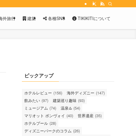
海外旅行
建築
各種SNS
TIKIKITIについて
ピックアップ
ホテルレビュー
(156)
海外ディズニー
(147)
飲みたい
(97)
建築巡り趣味
(93)
ミュージアム
(74)
温泉♨️
(54)
マリオット ボンヴォイ
(40)
世界遺産
(35)
ホテルプール
(28)
ディズニーパークのコラム
(26)