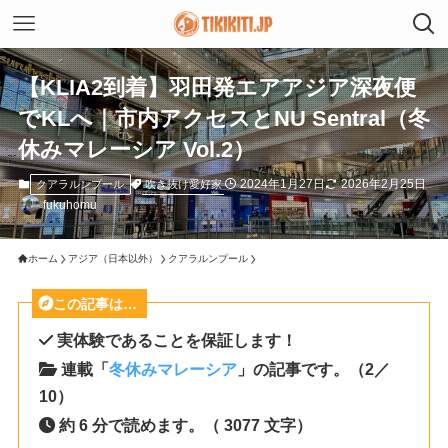
【KLIA2到着】羽田発エアアジア深夜便
でKLへ｜市内アクセスとNU Sentral（冬
休みマレーシア Vol.2）
2024年1月27日
2026年2月25日
吹き抜け愛好家
クアラルンプール
fukuhomu
ホーム
アジア（日本以外）
クアラルンプール
この記事は…
実体験であることを保証します！
連載「
冬休みマレーシア
」の記事です。（2／
10）
約 6 分で読めます。（ 3077 文字）