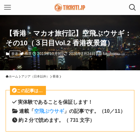
【香港・マカオ旅行記】空飛ぶウサギ：
その10（３日目Vol.2 香港夜景篇）
2013年10月9日
2026年2月24日
fukuhomu
夜景
香港
ホーム
アジア（日本以外）
香港
この記事は…
実体験であることを保証します！
連載「
空飛ぶウサギ
」の記事です。（10／11）
約 2 分で読めます。（ 731 文字）