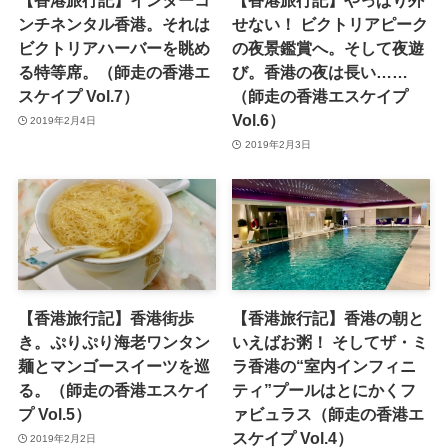
【香港旅行記】インターコ
【香港旅行記】やっぱり外
ンチネンタル香港。それは
せない！ ビクトリアピーク
ビクトリアハーバーを眺め
の夜景鑑賞へ。そして夜遊
る特等席。（師走の香港エ
び。香港の夜は長い……
スケイプ Vol.7）
（師走の香港エスケイプ
Vol.6）
2019年2月4日
2019年2月3日
【香港旅行記】香港街歩
【香港旅行記】香港の朝と
き。ぷりぷり海老ワンタン
いえばお粥！ そしてザ・ミ
麺とマンゴースイーツを巡
ラ香港の“室内インフィニ
る。（師走の香港エスケイ
ティ”プールはとにかくフ
プ Vol.5）
ァビュラス（師走の香港エ
スケイプ Vol.4）
2019年2月2日