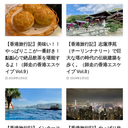
【香港旅行記】美味い！！
【香港旅行記】志蓮淨苑
やっぱりここが一番好き！
（チーリンナナリー）で巨
點點心で絶品飲茶を堪能す
大な塔の時代の伝統建築を
るよ！（師走の香港エスケ
歩く。（師走の香港エスケ
イプ Vol.9）
イプ Vol.8）
2019年2月6日
2019年2月5日