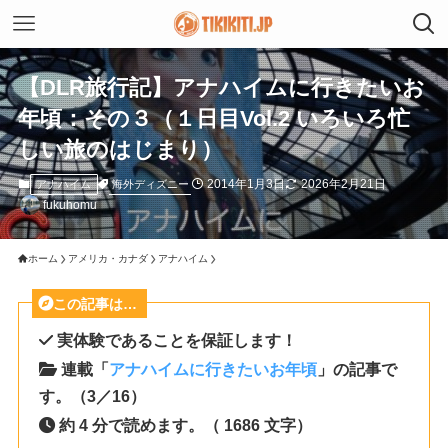
【DLR旅行記】アナハイムに行きたいお
年頃：その３（１日目Vol.2 いろいろ忙
しい旅のはじまり）
2014年1月3日
2026年2月21日
海外ディズニー
アナハイム
fukuhomu
ホーム
アメリカ・カナダ
アナハイム
この記事は…
実体験であることを保証します！
連載「
アナハイムに行きたいお年頃
」の記事で
す。（3／16）
約 4 分で読めます。（ 1686 文字）