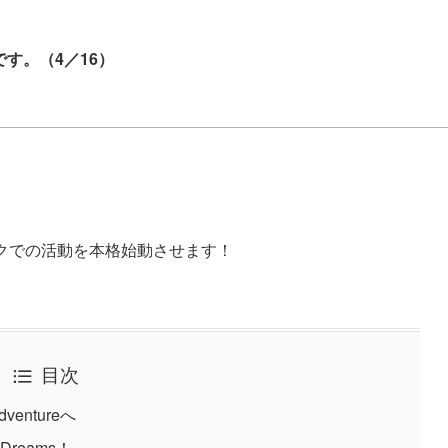
す。（4／16）
ークでの活動を本格始動させます！
目次
dventureへ
r Dreams！