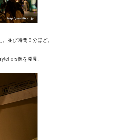
た。並び時間５分ほど。
ellers像を発見。