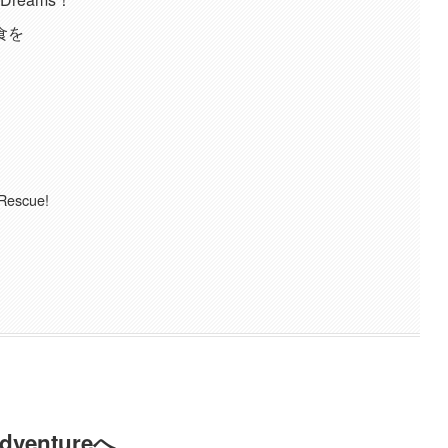
夕食を
 Rescue!
Adventureへ