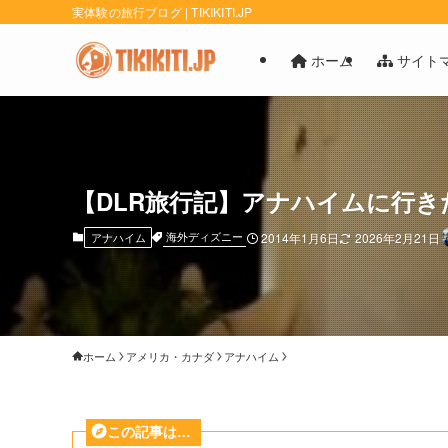
実体験の旅行ブログ | TIKIKITI.JP
ホーム
サイト
【DLR旅行記】アナハイムに行きた
海外ディズニー
アナハイム
2014年1月6日
2026年2月21日
ホーム
アメリカ・カナダ
アナハイム
この記事は…