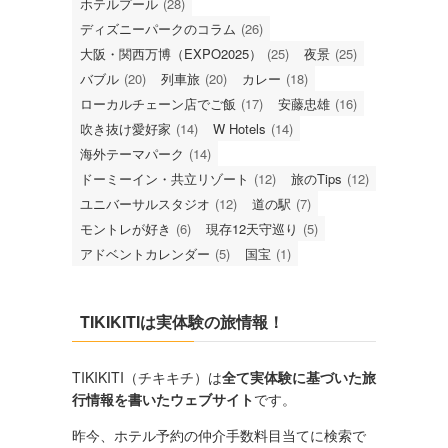
ホテルプール
(28)
ディズニーパークのコラム
(26)
大阪・関西万博（EXPO2025）
(25)
夜景
(25)
バブル
(20)
列車旅
(20)
カレー
(18)
ローカルチェーン店でご飯
(17)
安藤忠雄
(16)
吹き抜け愛好家
(14)
W Hotels
(14)
海外テーマパーク
(14)
ドーミーイン・共立リゾート
(12)
旅のTips
(12)
ユニバーサルスタジオ
(12)
道の駅
(7)
モントレが好き
(6)
現存12天守巡り
(5)
アドベントカレンダー
(5)
国宝
(1)
TIKIKITIは実体験の旅情報！
TIKIKITI（チキキチ）は
全て実体験に基づいた旅
行情報を書いたウェブサイト
です。
昨今、ホテル予約の仲介手数料目当てに検索で