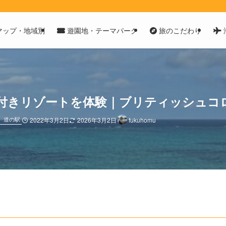
マップ・地域別
遊園地・テーマパーク
旅のこだわり
付きリゾートを体験｜ブリティッシュコ
き
道の駅
2022年3月2日
2026年3月2日
fukuhomu