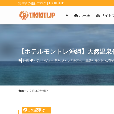
実体験の旅行ブログ | TIKIKITI.JP
ホーム
サイト
【ホテルモントレ沖縄】天然温泉
ホテルレビュー
飲みたい
ホテルプール
温泉♨️
モントレが好
沖縄
ホーム
日本
沖縄
この記事は…