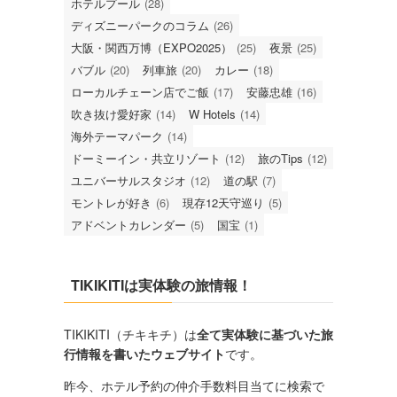
ホテルプール
(28)
ディズニーパークのコラム
(26)
大阪・関西万博（EXPO2025）
(25)
夜景
(25)
バブル
(20)
列車旅
(20)
カレー
(18)
ローカルチェーン店でご飯
(17)
安藤忠雄
(16)
吹き抜け愛好家
(14)
W Hotels
(14)
海外テーマパーク
(14)
ドーミーイン・共立リゾート
(12)
旅のTips
(12)
ユニバーサルスタジオ
(12)
道の駅
(7)
モントレが好き
(6)
現存12天守巡り
(5)
アドベントカレンダー
(5)
国宝
(1)
TIKIKITIは実体験の旅情報！
TIKIKITI（チキキチ）は
全て実体験に基づいた旅
行情報を書いたウェブサイト
です。
昨今、ホテル予約の仲介手数料目当てに検索で