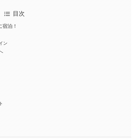
目次
に宿泊！
イン
へ
ト