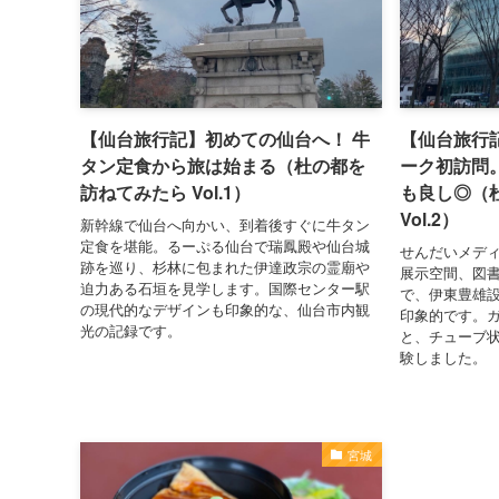
【仙台旅行記】初めての仙台へ！ 牛
【仙台旅行
タン定食から旅は始まる（杜の都を
ーク初訪問
訪ねてみたら Vol.1）
も良し◎（
Vol.2）
新幹線で仙台へ向かい、到着後すぐに牛タン
定食を堪能。るーぷる仙台で瑞鳳殿や仙台城
せんだいメデ
跡を巡り、杉林に包まれた伊達政宗の霊廟や
展示空間、図
迫力ある石垣を見学します。国際センター駅
で、伊東豊雄
の現代的なデザインも印象的な、仙台市内観
印象的です。
光の記録です。
と、チューブ
験しました。
宮城