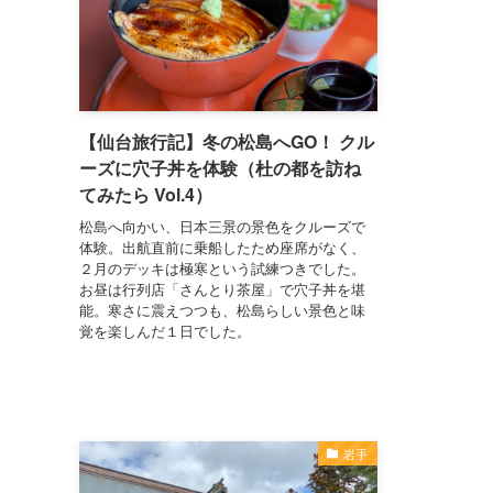
【仙台旅行記】冬の松島へGO！ クル
ーズに穴子丼を体験（杜の都を訪ね
てみたら Vol.4）
松島へ向かい、日本三景の景色をクルーズで
体験。出航直前に乗船したため座席がなく、
２月のデッキは極寒という試練つきでした。
お昼は行列店「さんとり茶屋」で穴子丼を堪
能。寒さに震えつつも、松島らしい景色と味
覚を楽しんだ１日でした。
岩手