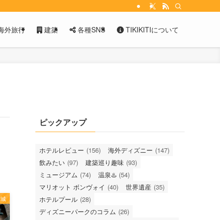
海外旅行
建築
各種SNS
TIKIKITIについて
ピックアップ
ホテルレビュー
(156)
海外ディズニー
(147)
飲みたい
(97)
建築巡り趣味
(93)
ミュージアム
(74)
温泉♨️
(54)
マリオット ボンヴォイ
(40)
世界遺産
(35)
宮城
ホテルプール
(28)
ディズニーパークのコラム
(26)