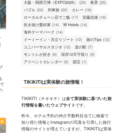
大阪・関西万博（EXPO2025）
(25)
夜景
(25)
バブル
(20)
列車旅
(20)
カレー
(18)
ローカルチェーン店でご飯
(17)
安藤忠雄
(16)
吹き抜け愛好家
(14)
W Hotels
(14)
海外テーマパーク
(14)
ト
ドーミーイン・共立リゾート
(12)
旅のTips
(12)
ま
ユニバーサルスタジオ
(12)
道の駅
(7)
モントレが好き
(6)
現存12天守巡り
(5)
アドベントカレンダー
(5)
国宝
(1)
プ
、
も
TIKIKITIは実体験の旅情報！
」で
わ
TIKIKITI（チキキチ）は
全て実体験に基づいた旅
行情報を書いたウェブサイト
です。
昨今、ホテル予約の仲介手数料目当てに検索で
宮城
知り得た情報とInstagramの写真を引用した旅行
情報のサイトが増えていますが、TIKIKITIは実体