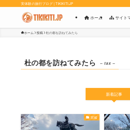
実体験の旅行ブログ | TIKIKITI.JP
ホーム
サイト
ホーム
投稿
杜の都を訪ねてみたら
杜の都を訪ねてみたら
– tax –
新着記事
宮城