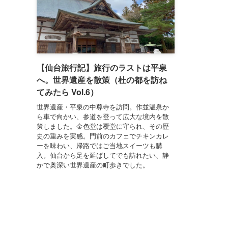
【仙台旅行記】旅行のラストは平泉
へ。世界遺産を散策（杜の都を訪ね
てみたら Vol.6）
世界遺産・平泉の中尊寺を訪問。作並温泉か
ら車で向かい、参道を登って広大な境内を散
策しました。金色堂は覆堂に守られ、その歴
史の重みを実感。門前のカフェでチキンカレ
ーを味わい、帰路ではご当地スイーツも購
入。仙台から足を延ばしてでも訪れたい、静
かで奥深い世界遺産の町歩きでした。