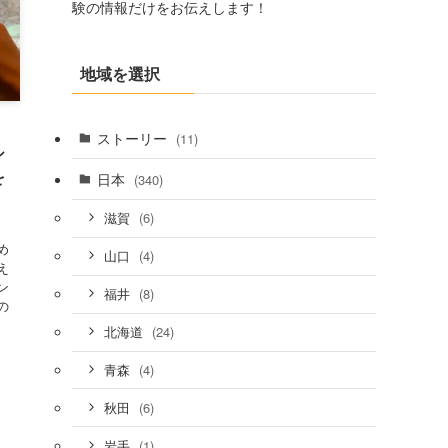
験の情報だけをお伝えします！
地域を選択
ストーリー
(11)
シ
を
日本
(340)
(6)
滋賀
。
め
(4)
山口
え
ン
(8)
福井
の
、
(24)
北海道
(4)
青森
(6)
秋田
(1)
岩手