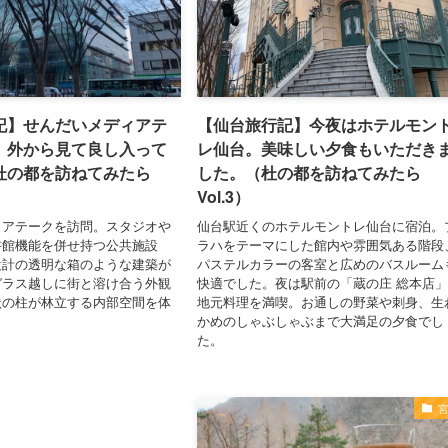
記】せんだいメディアテ
【仙台旅行記】今夜はホテルモン
。外から見て良し入って
レ仙台。美味しい夕食もいただき
杜の都を訪ねてみたら
した。（杜の都を訪ねてみたら
Vol.3）
ィアテークを訪問。スタジオや
仙台駅近くのホテルモントレ仙台に宿泊。
書館機能を併せ持つ公共施設
ラハをテーマにした館内や雰囲気ある階段
設計の透明な箱のような建築が
パステルカラーの客室と広めのバスルーム
ガラス越しに街と溶け合う外観
快適でした。夜は駅前の「蔵の庄 総本店
状の柱が林立する内部空間を体
地元料理を満喫。お通しの野菜や刺身、生
かめのしゃぶしゃぶまで大満足の夕食でし
た。