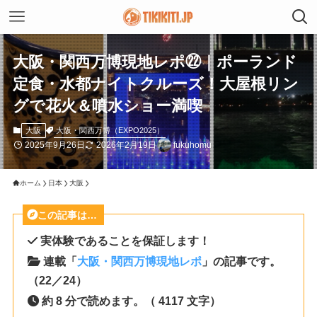
大阪・関西万博現地レポ㉒｜ポーランド
定食・水都ナイトクルーズ！大屋根リン
グで花火＆噴水ショー満喫
大阪・関西万博（EXPO2025）
大阪
2025年9月26日
2026年2月19日
fukuhomu
ホーム
日本
大阪
この記事は…
実体験であることを保証します！
連載「
大阪・関西万博現地レポ
」の記事です。
（22／24）
約 8 分で読めます。（ 4117 文字）