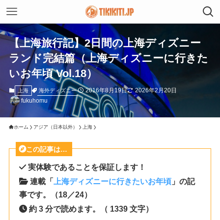
【上海旅行記】2日間の上海ディズニー
ランド完結篇（上海ディズニーに行きた
いお年頃 Vol.18）
2016年8月19日
2026年2月20日
海外ディズニー
上海
fukuhomu
ホーム
アジア（日本以外）
上海
この記事は…
実体験であることを保証します！
連載「
上海ディズニーに行きたいお年頃
」の記
事です。（18／24）
約 3 分で読めます。（ 1339 文字）