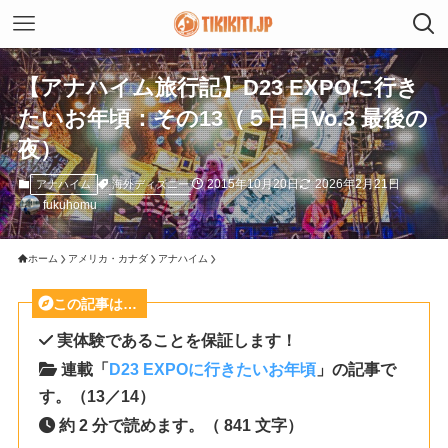
【アナハイム旅行記】D23 EXPOに行き
たいお年頃：その13（５日目Vo.3 最後の
夜）
2015年10月20日
2026年2月21日
海外ディズニー
アナハイム
fukuhomu
ホーム
アメリカ・カナダ
アナハイム
この記事は…
実体験であることを保証します！
連載「
D23 EXPOに行きたいお年頃
」の記事で
す。（13／14）
約 2 分で読めます。（ 841 文字）