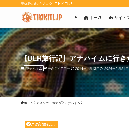
実体験の旅行ブログ | TIKIKITI.JP
ホーム
サイト
【DLR旅行記】アナハイムに行きた
海外ディズニー
アナハイム
2014年1月13日
2026年2月21日
ホーム
アメリカ・カナダ
アナハイム
この記事は…