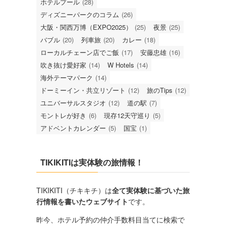
ホテルプール
(28)
ディズニーパークのコラム
(26)
大阪・関西万博（EXPO2025）
(25)
夜景
(25)
バブル
(20)
列車旅
(20)
カレー
(18)
ローカルチェーン店でご飯
(17)
安藤忠雄
(16)
吹き抜け愛好家
(14)
W Hotels
(14)
海外テーマパーク
(14)
ドーミーイン・共立リゾート
(12)
旅のTips
(12)
ユニバーサルスタジオ
(12)
道の駅
(7)
モントレが好き
(6)
現存12天守巡り
(5)
アドベントカレンダー
(5)
国宝
(1)
TIKIKITIは実体験の旅情報！
TIKIKITI（チキキチ）は
全て実体験に基づいた旅
行情報を書いたウェブサイト
です。
昨今、ホテル予約の仲介手数料目当てに検索で