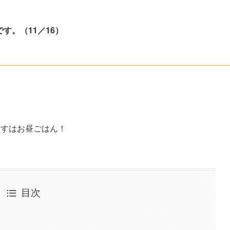
す。（11／16）
指すはお昼ごはん！
目次