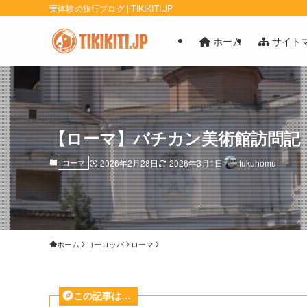
実体験の旅行ブログ | TIKIKITI.JP
ホーム
サイト
【ローマ】バチカン美術館訪問記
ローマ
2026年2月28日
2026年3月1日
fukuhomu
ホーム
ヨーロッパ
ローマ
この記事は…