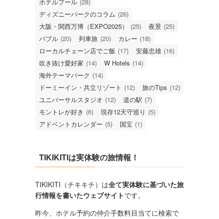
ホテルプール
(28)
ディズニーパークのコラム
(26)
大阪・関西万博（EXPO2025）
(25)
夜景
(25)
バブル
(20)
列車旅
(20)
カレー
(18)
ローカルチェーン店でご飯
(17)
安藤忠雄
(16)
吹き抜け愛好家
(14)
W Hotels
(14)
海外テーマパーク
(14)
ドーミーイン・共立リゾート
(12)
旅のTips
(12)
ユニバーサルスタジオ
(12)
道の駅
(7)
モントレが好き
(6)
現存12天守巡り
(5)
アドベントカレンダー
(5)
国宝
(1)
TIKIKITIは実体験の旅情報！
TIKIKITI（チキキチ）は
全て実体験に基づいた旅
行情報を書いたウェブサイト
です。
昨今、ホテル予約の仲介手数料目当てに検索で