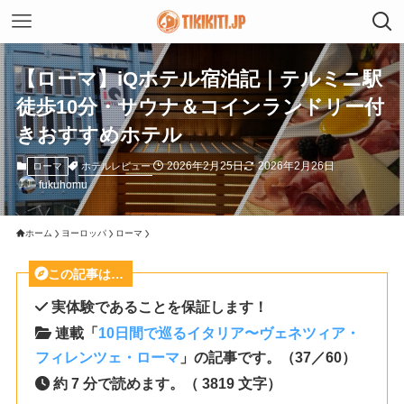
【ローマ】iQホテル宿泊記｜テルミニ駅
徒歩10分・サウナ＆コインランドリー付
きおすすめホテル
2026年2月25日
2026年2月26日
ホテルレビュー
ローマ
fukuhomu
ホーム
ヨーロッパ
ローマ
この記事は…
実体験であることを保証します！
連載「
10日間で巡るイタリア〜ヴェネツィア・
フィレンツェ・ローマ
」の記事です。（37／60）
約 7 分で読めます。（ 3819 文字）