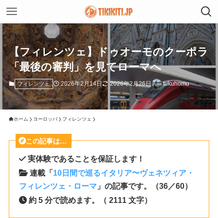
【フィレンツェ】ドゥオーモのクーポラ
「最後の審判」を見てローマへ
2026年2月14日
2026年2月26日
fukuhomu
フィレンツェ
ホーム
ヨーロッパ
フィレンツェ
この記事は…
実体験であることを保証します！
連載「
10日間で巡るイタリア〜ヴェネツィア・
フィレンツェ・ローマ
」の記事です。（36／60）
約 5 分で読めます。（ 2111 文字）