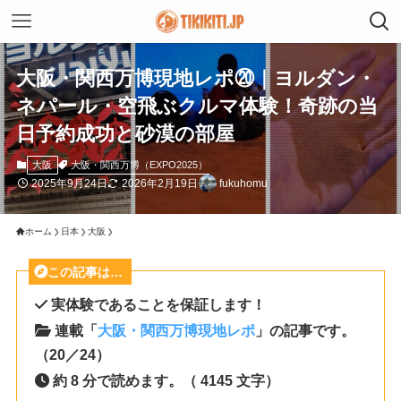
大阪・関西万博現地レポ⑳｜ヨルダン・
ネパール・空飛ぶクルマ体験！奇跡の当
日予約成功と砂漠の部屋
大阪・関西万博（EXPO2025）
大阪
2025年9月24日
2026年2月19日
fukuhomu
ホーム
日本
大阪
この記事は…
実体験であることを保証します！
連載「
大阪・関西万博現地レポ
」の記事です。
（20／24）
約 8 分で読めます。（ 4145 文字）