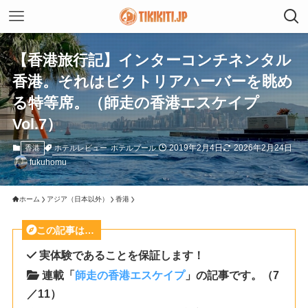
【香港旅行記】インターコンチネンタル
香港。それはビクトリアハーバーを眺め
る特等席。（師走の香港エスケイプ
Vol.7）
2019年2月4日
2026年2月24日
ホテルレビュー
ホテルプール
香港
fukuhomu
ホーム
アジア（日本以外）
香港
この記事は…
実体験であることを保証します！
連載「
師走の香港エスケイプ
」の記事です。（7
／11）