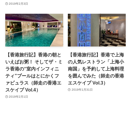
2019年2月3日
【香港旅行記】香港の朝と
【香港旅行記】香港で上海
いえばお粥！ そしてザ・ミ
の人気レストラン「上海小
ラ香港の“室内インフィニ
南国」を予約して上海料理
ティ”プールはとにかくフ
を囲んでみた（師走の香港
ァビュラス（師走の香港エ
エスケイプ Vol.3）
スケイプ Vol.4）
2019年1月31日
2019年2月1日