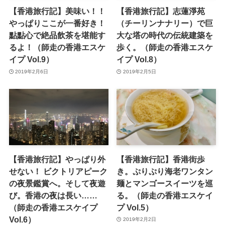
【香港旅行記】美味い！！
【香港旅行記】志蓮淨苑
やっぱりここが一番好き！
（チーリンナナリー）で巨
點點心で絶品飲茶を堪能す
大な塔の時代の伝統建築を
るよ！（師走の香港エスケ
歩く。（師走の香港エスケ
イプ Vol.9）
イプ Vol.8）
2019年2月6日
2019年2月5日
【香港旅行記】やっぱり外
【香港旅行記】香港街歩
せない！ ビクトリアピーク
き。ぷりぷり海老ワンタン
の夜景鑑賞へ。そして夜遊
麺とマンゴースイーツを巡
び。香港の夜は長い……
る。（師走の香港エスケイ
（師走の香港エスケイプ
プ Vol.5）
Vol.6）
2019年2月2日