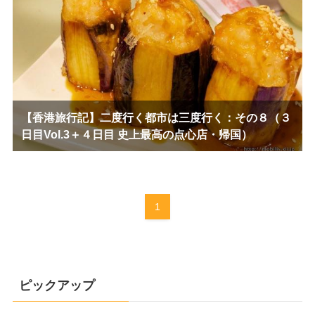
【香港旅行記】二度行く都市は三度行く：その８（３
日目Vol.3＋４日目 史上最高の点心店・帰国）
1
ピックアップ