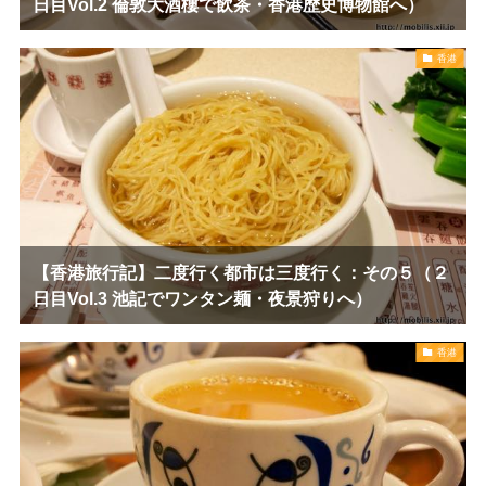
日目Vol.2 倫敦大酒樓で飲茶・香港歴史博物館へ）
香港
【香港旅行記】二度行く都市は三度行く：その５（２
日目Vol.3 池記でワンタン麺・夜景狩りへ）
香港