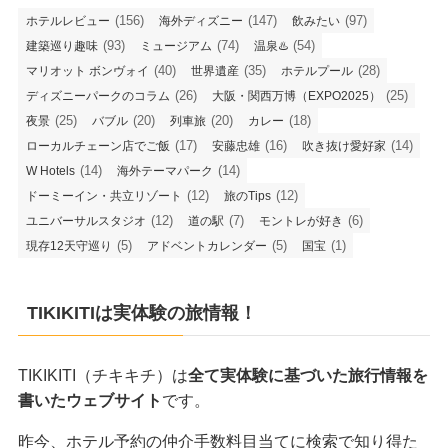
(156)
(147)
(97)
ホテルレビュー
海外ディズニー
飲みたい
(93)
(74)
(54)
建築巡り趣味
ミュージアム
温泉♨️
(40)
(35)
(28)
マリオット ボンヴォイ
世界遺産
ホテルプール
(26)
(25)
ディズニーパークのコラム
大阪・関西万博（EXPO2025）
(25)
(20)
(20)
(18)
夜景
バブル
列車旅
カレー
(17)
(16)
(14)
ローカルチェーン店でご飯
安藤忠雄
吹き抜け愛好家
(14)
(14)
W Hotels
海外テーマパーク
(12)
(12)
ドーミーイン・共立リゾート
旅のTips
(12)
(7)
(6)
ユニバーサルスタジオ
道の駅
モントレが好き
(5)
(5)
(1)
現存12天守巡り
アドベントカレンダー
国宝
TIKIKITIは実体験の旅情報！
TIKIKITI（チキキチ）は
全て実体験に基づいた旅行情報を
書いたウェブサイト
です。
昨今、ホテル予約の仲介手数料目当てに検索で知り得た