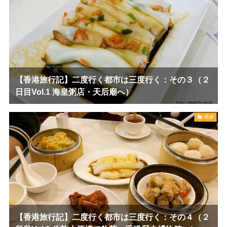
【香港旅行記】二度行く都市は三度行く：その３（２
日目Vol.1 海皇粥店・天后廟へ）
香港
【香港旅行記】二度行く都市は三度行く：その４（２