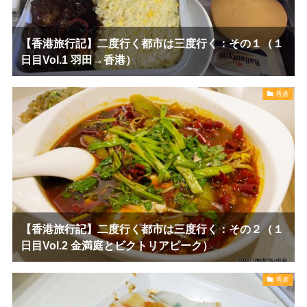
【香港旅行記】二度行く都市は三度行く：その１（１
日目Vol.1 羽田→香港）
香港
【香港旅行記】二度行く都市は三度行く：その２（１
日目Vol.2 金満庭とビクトリアピーク）
香港