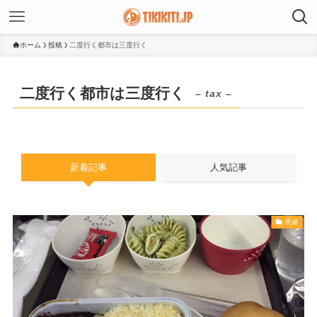
ホーム
投稿
二度行く都市は三度行く
二度行く都市は三度行く
– tax –
新着記事
人気記事
香港