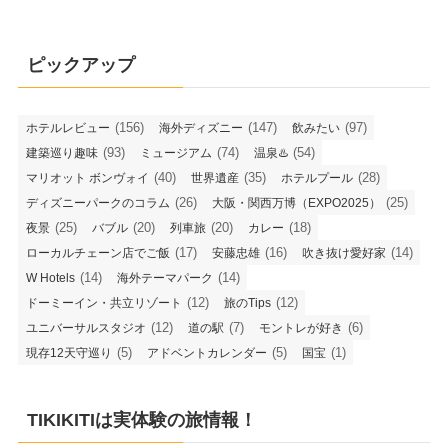
ピックアップ
(156)
(147)
(97)
ホテルレビュー
海外ディズニー
飲みたい
(93)
(74)
(54)
建築巡り趣味
ミュージアム
温泉♨️
(40)
(35)
(28)
マリオット ボンヴォイ
世界遺産
ホテルプール
(26)
(25)
ディズニーパークのコラム
大阪・関西万博（EXPO2025）
(25)
(20)
(20)
(18)
夜景
バブル
列車旅
カレー
(17)
(16)
(14)
ローカルチェーン店でご飯
安藤忠雄
吹き抜け愛好家
(14)
(14)
W Hotels
海外テーマパーク
(12)
(12)
ドーミーイン・共立リゾート
旅のTips
(12)
(7)
(6)
ユニバーサルスタジオ
道の駅
モントレが好き
(5)
(5)
(1)
現存12天守巡り
アドベントカレンダー
国宝
TIKIKITIは実体験の旅情報！