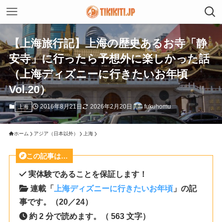
【上海旅行記】上海の歴史あるお寺「静
安寺」に行ったら予想外に楽しかった話
（上海ディズニーに行きたいお年頃
Vol.20）
2016年8月21日
2026年2月20日
fukuhomu
上海
ホーム
アジア（日本以外）
上海
この記事は…
実体験であることを保証します！
連載「
上海ディズニーに行きたいお年頃
」の記
事です。（20／24）
約 2 分で読めます。（ 563 文字）