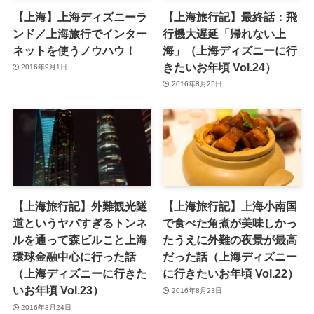
【上海】上海ディズニーラ
【上海旅行記】最終話：飛
ンド／上海旅行でインター
行機大遅延「帰れない上
ネットを使うノウハウ！
海」（上海ディズニーに行
きたいお年頃 Vol.24）
2016年9月1日
2016年8月25日
【上海旅行記】外難観光隧
【上海旅行記】上海小南国
道というヤバすぎるトンネ
で食べた角煮が美味しかっ
ルを通って森ビルこと上海
たうえに外難の夜景が最高
環球金融中心に行った話
だった話（上海ディズニー
（上海ディズニーに行きた
に行きたいお年頃 Vol.22）
いお年頃 Vol.23）
2016年8月23日
2016年8月24日