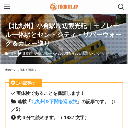
【北九州】小倉駅周辺観光記｜モノレー
ル一体駅とセントシティ・リバーウォー
ク＆カレー巡り
2026年5月30日
fukuhomu
建築巡り趣味
カレー
福岡
ホーム
日本
福岡
この記事は…
実体験であることを保証します！
連載「
北九州＆下関を巡る旅
」の記事です。（1
／5）
約 4 分で読めます。（ 1837 文字）