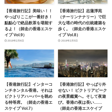
【香港旅行記】美味い！！
【香港旅行記】志蓮淨苑
やっぱりここが一番好き！
（チーリンナナリー）で巨
點點心で絶品飲茶を堪能す
大な塔の時代の伝統建築を
るよ！（師走の香港エスケ
歩く。（師走の香港エスケ
イプ Vol.9）
イプ Vol.8）
2019年2月6日
2019年2月5日
【香港旅行記】インターコ
【香港旅行記】やっぱり外
ンチネンタル香港。それは
せない！ ビクトリアピーク
ビクトリアハーバーを眺め
の夜景鑑賞へ。そして夜遊
る特等席。（師走の香港エ
び。香港の夜は長い……
スケイプ Vol.7）
（師走の香港エスケイプ