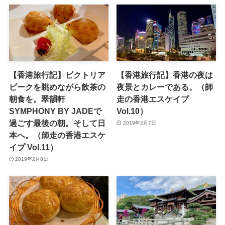
【香港旅行記】ビクトリア
【香港旅行記】香港の夜は
ピークを眺めながら飲茶の
夜景とカレーである。（師
朝食を。翠韻軒
走の香港エスケイプ
SYMPHONY BY JADEで
Vol.10）
過ごす最後の朝。そして日
2019年2月7日
本へ。（師走の香港エスケ
イプ Vol.11）
2019年2月8日