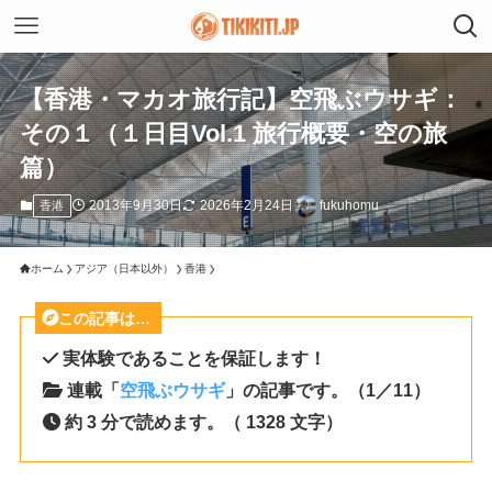
【香港・マカオ旅行記】空飛ぶウサギ：
その１（１日目Vol.1 旅行概要・空の旅
篇）
2013年9月30日
2026年2月24日
fukuhomu
香港
ホーム
アジア（日本以外）
香港
この記事は…
実体験であることを保証します！
連載「
空飛ぶウサギ
」の記事です。（1／11）
約 3 分で読めます。（ 1328 文字）