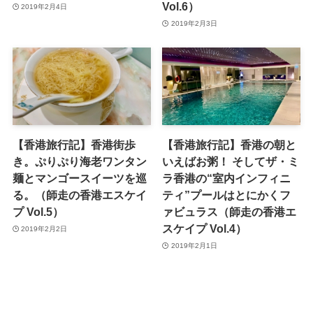
Vol.6）
2019年2月4日
2019年2月3日
【香港旅行記】香港街歩
【香港旅行記】香港の朝と
き。ぷりぷり海老ワンタン
いえばお粥！ そしてザ・ミ
麺とマンゴースイーツを巡
ラ香港の“室内インフィニ
る。（師走の香港エスケイ
ティ”プールはとにかくフ
プ Vol.5）
ァビュラス（師走の香港エ
スケイプ Vol.4）
2019年2月2日
2019年2月1日