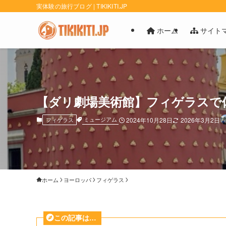
実体験の旅行ブログ | TIKIKITI.JP
ホーム
サイト
【ダリ劇場美術館】フィゲラスで
ミュージアム
フィゲラス
2024年10月28日
2026年3月2日
ホーム
ヨーロッパ
フィゲラス
この記事は…