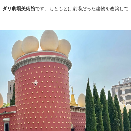
、
ダリ劇場美術館
です。もともとは劇場だった建物を改築して
。