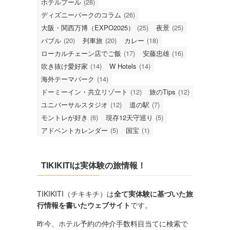
ホテルプール
(28)
ディズニーパークのコラム
(26)
大阪・関西万博（EXPO2025）
(25)
夜景
(25)
バブル
(20)
列車旅
(20)
カレー
(18)
ローカルチェーン店でご飯
(17)
安藤忠雄
(16)
吹き抜け愛好家
(14)
W Hotels
(14)
海外テーマパーク
(14)
ドーミーイン・共立リゾート
(12)
旅のTips
(12)
ユニバーサルスタジオ
(12)
道の駅
(7)
モントレが好き
(6)
現存12天守巡り
(5)
アドベントカレンダー
(5)
国宝
(1)
TIKIKITIは実体験の旅情報！
TIKIKITI（チキキチ）は
全て実体験に基づいた旅
行情報を書いたウェブサイト
です。
昨今、ホテル予約の仲介手数料目当てに検索で