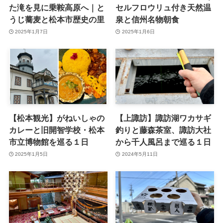
た滝を見に乗鞍高原へ｜と
セルフロウリュ付き天然温
うじ蕎麦と松本市歴史の里
泉と信州名物朝食
2025年1月7日
2025年1月6日
【松本観光】がねいしゃの
【上諏訪】諏訪湖ワカサギ
カレーと旧開智学校・松本
釣りと藤森茶室、諏訪大社
市立博物館を巡る１日
から千人風呂まで巡る１日
2025年1月5日
2024年5月11日