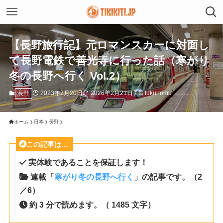
【長野旅行記】元ロマンスカーに対面し
て長野電鉄で善光寺に行った話（寒がり
冬の長野へ行く Vol.2）
2023年2月20日
2026年2月21日
fukuhomu
長野
ホーム
日本
長野
この記事は…
実体験であることを保証します！
連載「
寒がり冬の長野へ行く
」の記事です。（2
／6）
約 3 分で読めます。（ 1485 文字）