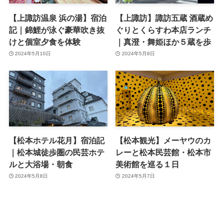
【上諏訪温泉 浜の湯】宿泊
【上諏訪】諏訪五蔵 酒蔵め
記｜錦鯉が泳ぐ豪華吹き抜
ぐりとくらすわ本店ランチ
けと個室夕食を体験
｜真澄・舞姫ほか５蔵を歩
2024年5月10日
2024年5月9日
【松本ホテル花月】宿泊記
【松本観光】メーヤウのカ
｜松本城徒歩圏の民芸ホテ
レーと松本民芸館・松本市
ルと大浴場・朝食
美術館を巡る１日
2024年5月8日
2024年5月7日