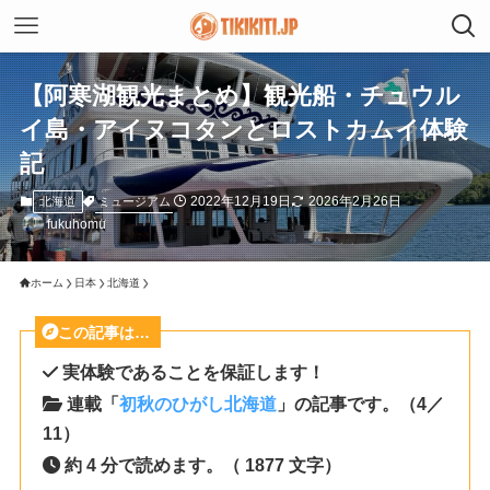
【阿寒湖観光まとめ】観光船・チュウル
イ島・アイヌコタンとロストカムイ体験
記
2022年12月19日
2026年2月26日
ミュージアム
北海道
fukuhomu
ホーム
日本
北海道
この記事は…
実体験であることを保証します！
連載「
初秋のひがし北海道
」の記事です。（4／
11）
約 4 分で読めます。（ 1877 文字）