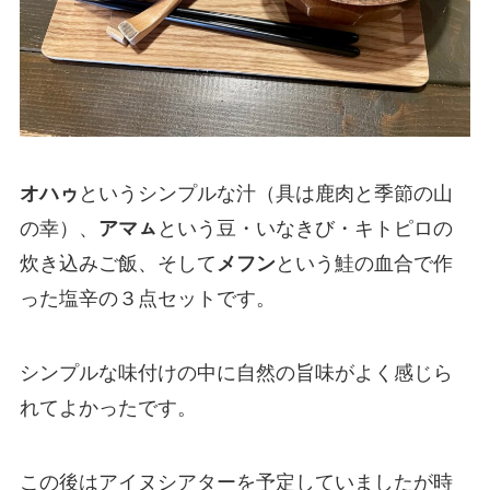
オハゥ
というシンプルな汁（具は鹿肉と季節の山
の幸）、
アマㇺ
という豆・いなきび・キトピロの
炊き込みご飯、そして
メフン
という鮭の血合で作
った塩辛の３点セットです。
シンプルな味付けの中に自然の旨味がよく感じら
れてよかったです。
この後はアイヌシアターを予定していましたが時