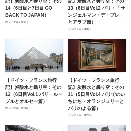
記】炭酸水と曇り空：その
記】炭酸水と曇り空：その
14（6日目と7日目 GO
13（6日目Vol.2 パリ・「サ
BACK TO JAPAN）
ンジェルマン・デ・プレ」
とアラブ篇）
2012年7月9日
2012年7月8日
【ドイツ・フランス旅行
【ドイツ・フランス旅行
記】炭酸水と曇り空：その
記】炭酸水と曇り空：その
12（6日目Vol.1 パリ・ルー
11（5日目Vol.4 パリでのい
ブルとオルセー篇）
ちにち・オランジュリーと
パリのよる篇）
2012年6月26日
2012年6月25日