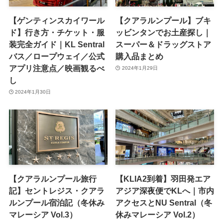
【ゲンティンスカイワール
【クアラルンプール】ブキ
ド】行き方・チケット・服
ッビンタンでお土産探し｜
装完全ガイド｜KL Sentral
スーパー＆ドラッグストア
バス／ロープウェイ／公式
購入品まとめ
アプリ注意点／映画観るべ
2024年1月29日
し
2024年1月30日
【クアラルンプール旅行
【KLIA2到着】羽田発エア
記】セントレジス・クアラ
アジア深夜便でKLへ｜市内
ルンプール宿泊記（冬休み
アクセスとNU Sentral（冬
マレーシア Vol.3）
休みマレーシア Vol.2）