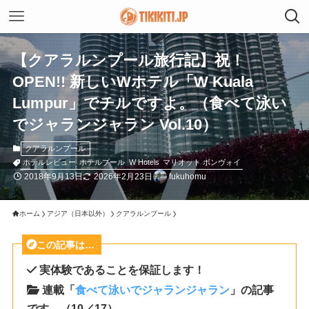
【クアラルンプール旅行記】祝！
OPEN!! 新しいWホテル「W Kuala
Lumpur」でチルですよ。（食べて泳い
でジャランジャラン Vol.10）
クアラルンプール
ホテルレビュー
ホテルプール
W Hotels
マリオット ボンヴォイ
2018年9月13日
2026年2月23日
fukuhomu
ホーム
アジア（日本以外）
クアラルンプール
この記事は…
実体験であることを保証します！
連載「
食べて泳いでジャランジャラン
」の記事
です。（10／17）