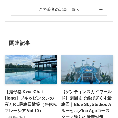
この著者の記事一覧へ
関連記事
【鬼仔巷 Kwai Chai
【ゲンティンスカイワール
Hong】ブキッビンタンの
ド】閉園まで遊び尽くす最
夜とKL最終日散策（冬休み
終回｜Blue SkyStudiosカ
マレーシア Vol.10）
ルーセル／Ice Ageコース
ター／帰りの渋滞対策
2024年2月4日