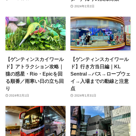
2024年2月2日
【ゲンティンスカイワール
【ゲンティンスカイワール
ド】アトラクション攻略｜
ド】行き方当日編｜KL
猿の惑星・Rio・Epicを回
Sentral→バス→ロープウェ
る順番／雨寒い日の立ち回
イ→入場までの動線と注意
り
点
2024年2月1日
2024年1月31日