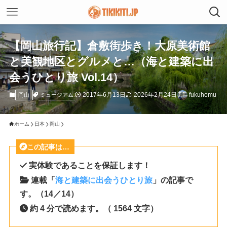
【岡山旅行記】倉敷街歩き！大原美術館
と美観地区とグルメと…（海と建築に出
会うひとり旅 Vol.14）
2017年6月13日
2026年2月24日
fukuhomu
ミュージアム
岡山
ホーム
日本
岡山
この記事は…
実体験であることを保証します！
連載「
海と建築に出会うひとり旅
」の記事で
す。（14／14）
約 4 分で読めます。（ 1564 文字）