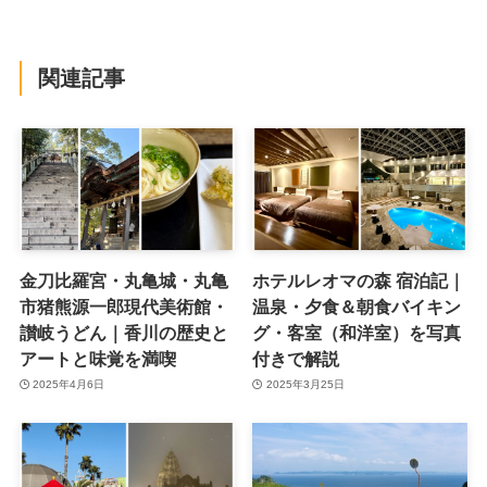
関連記事
金刀比羅宮・丸亀城・丸亀
ホテルレオマの森 宿泊記｜
市猪熊源一郎現代美術館・
温泉・夕食＆朝食バイキン
讃岐うどん｜香川の歴史と
グ・客室（和洋室）を写真
アートと味覚を満喫
付きで解説
2025年4月6日
2025年3月25日