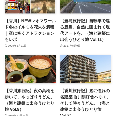
【香川】NEWレオマワール
【豊島旅行記】自転車で巡
ド冬のイルミ＆花火を満喫
る豊島。自然に囲まれて現
｜夜に空くアトラクション
代アートを。（海と建築に
もレポ
出会うひとり旅 Vol.11）
2025年3月21日
2017年6月9日
【香川旅行記】夜の高松を
【香川旅行記】遂に憧れの
歩いて、やっぱりうどん。
名建築 香川県庁舎へゆく。
（海と建築に出会うひとり
そして時々うどん。（海と
旅 Vol.9）
建築に出会うひとり旅
Vol.8）
2016年12月25日