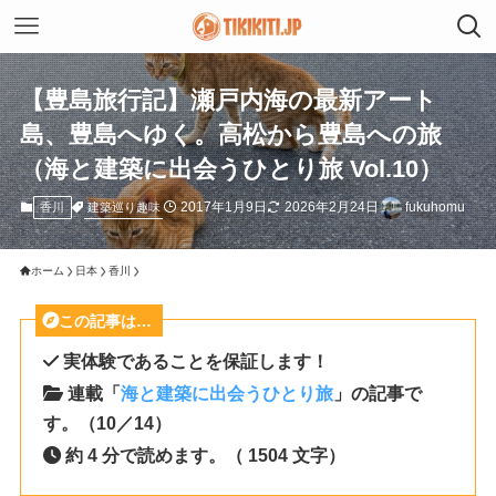
【豊島旅行記】瀬戸内海の最新アート
島、豊島へゆく。高松から豊島への旅
（海と建築に出会うひとり旅 Vol.10）
2017年1月9日
2026年2月24日
fukuhomu
建築巡り趣味
香川
ホーム
日本
香川
この記事は…
実体験であることを保証します！
連載「
海と建築に出会うひとり旅
」の記事で
す。（10／14）
約 4 分で読めます。（ 1504 文字）