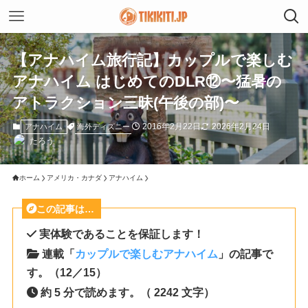
【アナハイム旅行記】カップルで楽しむ
アナハイム はじめてのDLR⑫〜猛暑の
アトラクション三昧(午後の部)〜
2016年2月22日
2026年2月24日
海外ディズニー
アナハイム
たろう
ホーム
アメリカ・カナダ
アナハイム
この記事は…
実体験であることを保証します！
連載「
カップルで楽しむアナハイム
」の記事で
す。（12／15）
約 5 分で読めます。（ 2242 文字）