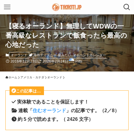
【寝るオーランド】無理してWDWの一
番高級なレストランで飯食ったら最高の
心地だった
海外ディズニー
飲みたい
アドベントカレンダー
オーランド
2016年12月23日
2026年2月24日
Pitts
ホーム
アメリカ・カナダ
オーランド
この記事は…
実体験であることを保証します！
連載「
住むオーランド
」の記事です。（2／8）
約 5 分で読めます。（ 2426 文字）