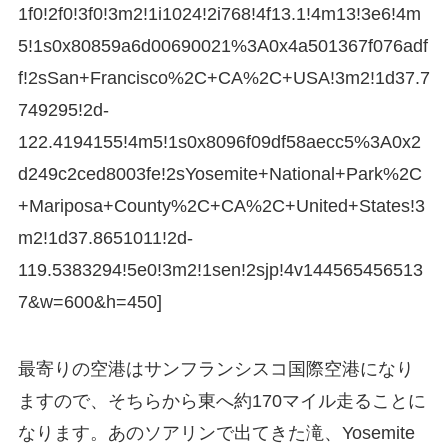
1f0!2f0!3f0!3m2!1i1024!2i768!4f13.1!4m13!3e6!4m
5!1s0x80859a6d00690021%3A0x4a501367f076adf
f!2sSan+Francisco%2C+CA%2C+USA!3m2!1d37.7
749295!2d-
122.4194155!4m5!1s0x8096f09df58aecc5%3A0x2
d249c2ced8003fe!2sYosemite+National+Park%2C
+Mariposa+County%2C+CA%2C+United+States!3
m2!1d37.8651011!2d-
119.5383294!5e0!3m2!1sen!2sjp!4v144565456513
7&w=600&h=450]
最寄りの空港はサンフランシスコ国際空港になり
ますので、そちらから東へ約170マイル走ることに
なります。あのソアリンで出てきた滝、Yosemite