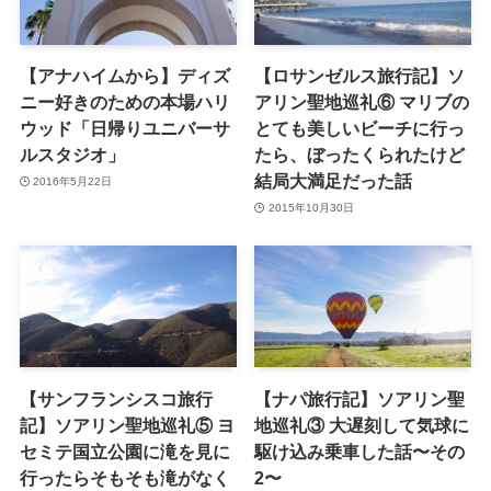
【アナハイムから】ディズ
【ロサンゼルス旅行記】ソ
ニー好きのための本場ハリ
アリン聖地巡礼⑥ マリブの
ウッド「日帰りユニバーサ
とても美しいビーチに行っ
ルスタジオ」
たら、ぼったくられたけど
結局大満足だった話
2016年5月22日
2015年10月30日
【サンフランシスコ旅行
【ナパ旅行記】ソアリン聖
記】ソアリン聖地巡礼⑤ ヨ
地巡礼③ 大遅刻して気球に
セミテ国立公園に滝を見に
駆け込み乗車した話〜その
行ったらそもそも滝がなく
2〜