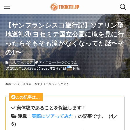
【サンフランシスコ旅行記】ソアリン聖
地巡礼④ ヨセミテ国立公園に滝を見に行
ったらそもそも滝がなくなってた話〜そ
の1〜
ディズニーパークのコラム
カリフォルニア
2015年10月28日
2026年2月24日
Pitts
ホーム
アメリカ・カナダ
カリフォルニア
この記事は…
実体験であることを保証します！
連載「
実際にソアってみた
」の記事です。（4／
6）