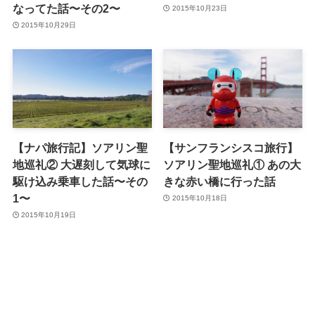
なってた話〜その2〜
2015年10月23日
2015年10月29日
【ナパ旅行記】ソアリン聖
【サンフランシスコ旅行】
地巡礼② 大遅刻して気球に
ソアリン聖地巡礼① あの大
駆け込み乗車した話〜その
きな赤い橋に行った話
1〜
2015年10月18日
2015年10月19日