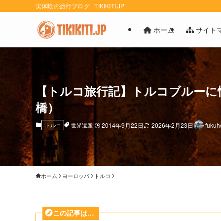
実体験の旅行ブログ | TIKIKITI.JP
ホーム
サイト
【トルコ旅行記】トルコブルーに憧
橋）
世界遺産
トルコ
2014年9月22日
2026年2月23日
fuku
ホーム
ヨーロッパ
トルコ
この記事は…