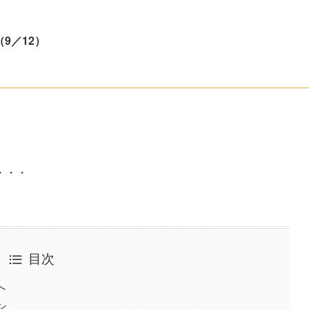
9／12）
・・・
目次
へ
ン