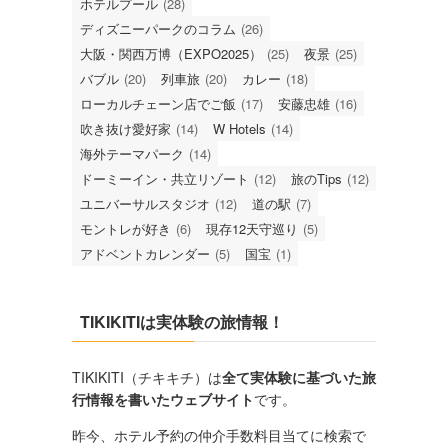
ホテルプール
(28)
ディズニーパークのコラム
(26)
大阪・関西万博（EXPO2025）
(25)
夜景
(25)
バブル
(20)
列車旅
(20)
カレー
(18)
ローカルチェーン店でご飯
(17)
安藤忠雄
(16)
吹き抜け愛好家
(14)
W Hotels
(14)
海外テーマパーク
(14)
ドーミーイン・共立リゾート
(12)
旅のTips
(12)
ユニバーサルスタジオ
(12)
道の駅
(7)
モントレが好き
(6)
現存12天守巡り
(5)
アドベントカレンダー
(5)
国宝
(1)
TIKIKITIは実体験の旅情報！
TIKIKITI（チキキチ）は
全て実体験に基づいた旅
行情報を書いたウェブサイト
です。
昨今、ホテル予約の仲介手数料目当てに検索で