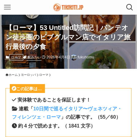
【ローマ】53 Untitled訪問記｜パンテオ
ン徒歩圏のビブグルマン店でイタリア旅
行最後の夕食
2026年4月4日
fukuhomu
飲みたい
ローマ
ホーム
ヨーロッパ
ローマ
この記事は…
実体験であることを保証します！
連載「
10日間で巡るイタリア〜ヴェネツィア・
フィレンツェ・ローマ
」の記事です。（55／60）
約 4 分で読めます。（ 1841 文字）