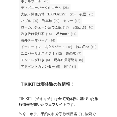
ホテルプール
(28)
ディズニーパークのコラム
(26)
大阪・関西万博（EXPO2025）
(25)
夜景
(25)
バブル
(20)
列車旅
(20)
カレー
(18)
ローカルチェーン店でご飯
(17)
安藤忠雄
(16)
吹き抜け愛好家
(14)
W Hotels
(14)
海外テーマパーク
(14)
ドーミーイン・共立リゾート
(12)
旅のTips
(12)
ユニバーサルスタジオ
(12)
道の駅
(7)
モントレが好き
(6)
現存12天守巡り
(5)
アドベントカレンダー
(5)
国宝
(1)
TIKIKITIは実体験の旅情報！
TIKIKITI（チキキチ）は
全て実体験に基づいた旅
行情報を書いたウェブサイト
です。
昨今、ホテル予約の仲介手数料目当てに検索で