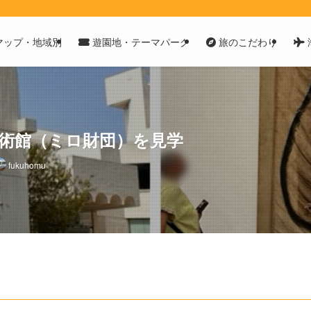
マップ・地域別
遊園地・テーマパーク
旅のこだわり
術館（ミロ財団）を見学
fukuhomu