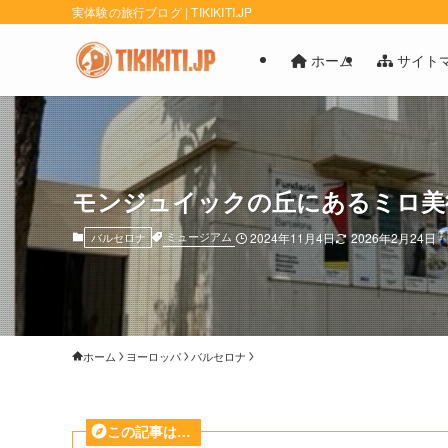
実体験の旅行ブログ | TIKIKITI.JP
ホーム
サイト
モンジュイックの丘にあるミロ美
ミュージアム
バルセロナ
2024年11月4日
2026年2月24日
ホーム
ヨーロッパ
バルセロナ
この記事は…