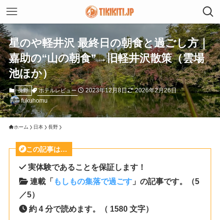
星のや軽井沢 最終日の朝食と過ごし方｜
嘉助の“山の朝食”→旧軽井沢散策（雲場
池ほか）
2023年12月8日
2026年2月26日
ホテルレビュー
長野
fukuhomu
ホーム
日本
長野
この記事は…
実体験であることを保証します！
連載「
もしもの集落で過ごす
」の記事です。（5
／5）
約 4 分で読めます。（ 1580 文字）