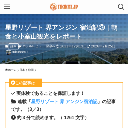
星野リゾート 界アンジン 宿泊記③｜朝
食と小室山観光をレポート
2021年12月13日
2026年2月25日
ホテルレビュー
温泉♨️
静岡
fukuhomu
ホーム
日本
静岡
この記事は…
実体験であることを保証します！
連載「
星野リゾート 界 アンジン宿泊記
」の記事
です。（3／3）
約 3 分で読めます。（ 1261 文字）