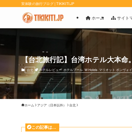
実体験の旅行ブログ | TIKIKITI.JP
ホーム
サイト
【台北旅行記】台湾ホテル大本命
ホテルレビュー
ホテルプール
W Hotels
マリオット ボンヴォ
台北
ホーム
アジア（日本以外）
台北
この記事は…