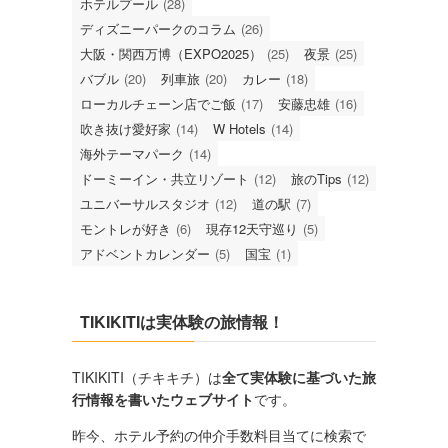
ホテルプール
(28)
ディズニーパークのコラム
(26)
大阪・関西万博（EXPO2025）
(25)
夜景
(25)
バブル
(20)
列車旅
(20)
カレー
(18)
ローカルチェーン店でご飯
(17)
安藤忠雄
(16)
吹き抜け愛好家
(14)
W Hotels
(14)
海外テーマパーク
(14)
ドーミーイン・共立リゾート
(12)
旅のTips
(12)
ユニバーサルスタジオ
(12)
道の駅
(7)
モントレが好き
(6)
現存12天守巡り
(5)
アドベントカレンダー
(5)
国宝
(1)
TIKIKITIは実体験の旅情報！
TIKIKITI（チキキチ）は
全て実体験に基づいた旅
行情報を書いたウェブサイト
です。
昨今、ホテル予約の仲介手数料目当てに検索で