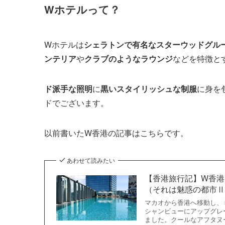
Wホテルって？
Wホテルは
シェラトンで有名なスターウッドグル
ンテリア
や
クラブのようなラウンジ
などを特徴と
ド派手な照明
に
黒いスタイリッシュな制服
に身を
ドでございます。
以前書いたW香港の記事はこちらです。
あわせて読みたい
【香港旅行記】W香
（それは魅惑の都市Ⅱ V
マカオから香港へ移動し、
シャンビューにアップグレ
ました。クールなアフタヌ