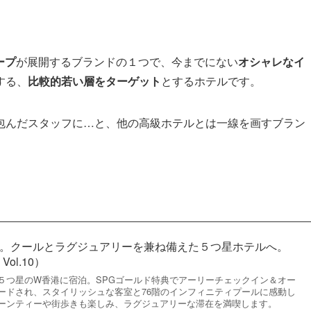
ープ
が展開するブランドの１つで、今までにない
オシャレなイ
する、
比較的若い層をターゲット
とするホテルです。
包んだスタッフに…と、他の高級ホテルとは一線を画すブラン
港。クールとラグジュアリーを兼ね備えた５つ星ホテルへ。
ol.10）
５つ星のW香港に宿泊。SPGゴールド特典でアーリーチェックイン＆オー
ードされ、スタイリッシュな客室と76階のインフィニティプールに感動し
ーンティーや街歩きも楽しみ、ラグジュアリーな滞在を満喫します。