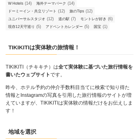
(14)
(14)
W Hotels
海外テーマパーク
(12)
(12)
ドーミーイン・共立リゾート
旅のTips
(12)
(7)
(6)
ユニバーサルスタジオ
道の駅
モントレが好き
(5)
(5)
(1)
現存12天守巡り
アドベントカレンダー
国宝
TIKIKITIは実体験の旅情報！
TIKIKITI（チキキチ）は
全て実体験に基づいた旅行情報を
書いたウェブサイト
です。
昨今、ホテル予約の仲介手数料目当てに検索で知り得た
情報とInstagramの写真を引用した旅行情報のサイトが増
えていますが、TIKIKITIは実体験の情報だけをお伝えしま
す！
地域を選択