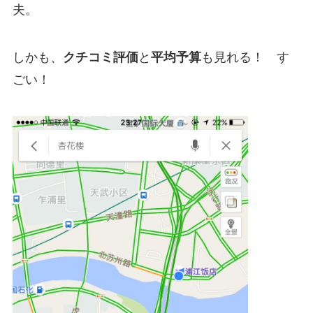
夫。
しかも、
クチコミ評価
と
平均予算
も見れる！ す
ごい！