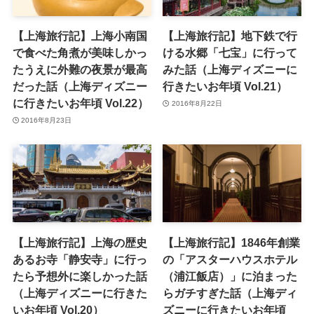
【上海旅行記】上海小南国
【上海旅行記】地下鉄で行
で食べた角煮が美味しかっ
ける水郷「七宝」に行って
たうえに外難の夜景が最高
みた話（上海ディズニーに
だった話（上海ディズニー
行きたいお年頃 Vol.21）
に行きたいお年頃 Vol.22）
2016年8月22日
2016年8月23日
【上海旅行記】上海の歴史
【上海旅行記】1846年創業
あるお寺「静安寺」に行っ
の「アスターハウスホテル
たら予想外に楽しかった話
（‪浦江飯店‬）」に泊まった
（上海ディズニーに行きた
らガチすぎた話（上海ディ
いお年頃 Vol.20）
ズニーに行きたいお年頃