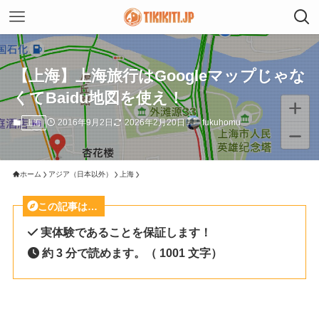
【上海】上海旅行はGoogleマップじゃな
くてBaidu地図を使え！
2016年9月2日
2026年2月20日
fukuhomu
上海
ホーム
アジア（日本以外）
上海
この記事は…
実体験であることを保証します！
約 3 分で読めます。（ 1001 文字）