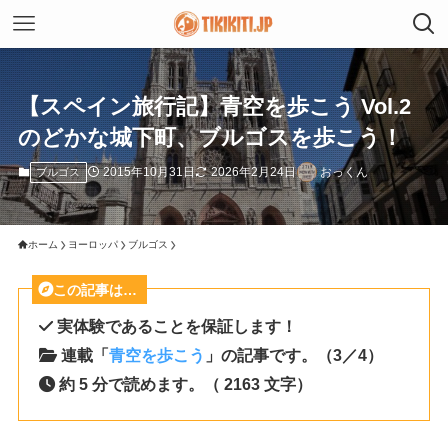
【スペイン旅行記】青空を歩こう Vol.2
のどかな城下町、ブルゴスを歩こう！
2015年10月31日
2026年2月24日
おっくん
ブルゴス
ホーム
ヨーロッパ
ブルゴス
この記事は…
実体験であることを保証します！
連載「
青空を歩こう
」の記事です。（3／4）
約 5 分で読めます。（ 2163 文字）