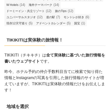
(14)
(14)
W Hotels
海外テーマパーク
(12)
(12)
ドーミーイン・共立リゾート
旅のTips
(12)
(7)
(6)
ユニバーサルスタジオ
道の駅
モントレが好き
(5)
(5)
(1)
現存12天守巡り
アドベントカレンダー
国宝
TIKIKITIは実体験の旅情報！
TIKIKITI（チキキチ）は
全て実体験に基づいた旅行情報を
書いたウェブサイト
です。
昨今、ホテル予約の仲介手数料目当てに検索で知り得た
情報とInstagramの写真を引用した旅行情報のサイトが増
えていますが、TIKIKITIは実体験の情報だけをお伝えしま
す！
地域を選択