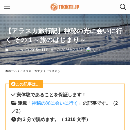
【アラスカ旅行記】神秘の光に会いに行
く その１～旅のはじまり～
2015年11月19日
2026年2月24日
なつ
アラスカ
ホーム
アメリカ・カナダ
アラスカ
この記事は…
実体験であることを保証します！
連載「
神秘の光に会いに行く
」の記事です。（2
／2）
約 3 分で読めます。（ 1310 文字）