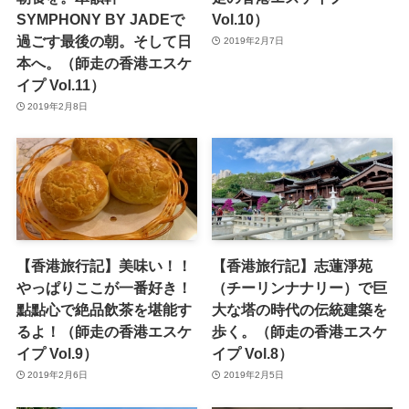
SYMPHONY BY JADEで
Vol.10）
過ごす最後の朝。そして日
2019年2月7日
本へ。（師走の香港エスケ
イプ Vol.11）
2019年2月8日
【香港旅行記】美味い！！
【香港旅行記】志蓮淨苑
やっぱりここが一番好き！
（チーリンナナリー）で巨
點點心で絶品飲茶を堪能す
大な塔の時代の伝統建築を
るよ！（師走の香港エスケ
歩く。（師走の香港エスケ
イプ Vol.9）
イプ Vol.8）
2019年2月6日
2019年2月5日