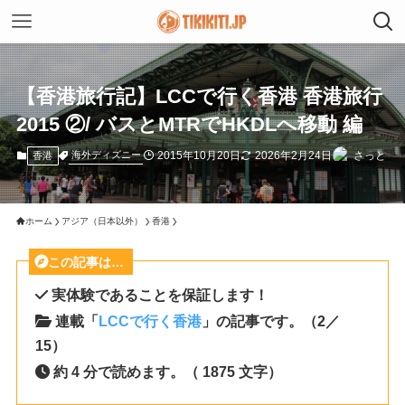
【香港旅行記】LCCで行く香港 香港旅行
2015 ②/ バスとMTRでHKDLへ移動 編
2015年10月20日
2026年2月24日
さっと
海外ディズニー
香港
ホーム
アジア（日本以外）
香港
この記事は…
実体験であることを保証します！
連載「
LCCで行く香港
」の記事です。（2／
15）
約 4 分で読めます。（ 1875 文字）