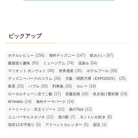
ピックアップ
(156)
(147)
(97)
ホテルレビュー
海外ディズニー
飲みたい
(93)
(74)
(54)
建築巡り趣味
ミュージアム
温泉♨️
(40)
(35)
(28)
マリオット ボンヴォイ
世界遺産
ホテルプール
(26)
(25)
ディズニーパークのコラム
大阪・関西万博（EXPO2025）
(25)
(20)
(20)
(18)
夜景
バブル
列車旅
カレー
(17)
(16)
(14)
ローカルチェーン店でご飯
安藤忠雄
吹き抜け愛好家
(14)
(14)
W Hotels
海外テーマパーク
(12)
(12)
ドーミーイン・共立リゾート
旅のTips
(12)
(7)
(6)
ユニバーサルスタジオ
道の駅
モントレが好き
(5)
(5)
(1)
現存12天守巡り
アドベントカレンダー
国宝